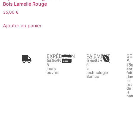
Bois Lamellé Rouge
35,00
€
Ajouter au panier
EXPÉDITION
PAIEMENT
SE
SOIGNÉE
SÉCURISÉ
À
Sous
Grâce
L’
8
à
To
jours
la
est
ouvrés
technologie
fait
Sumup
da
le
res
de
la
nat