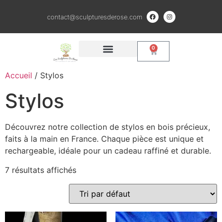
contact@sculpturesderose.com
0
QUI SOMMES NOUS ?
CRÉATIONS EN BOIS
SCULPTURES ARGILE ET BRONZE
Accueil
/ Stylos
Stylos
Découvrez notre collection de stylos en bois précieux,
faits à la main en France. Chaque pièce est unique et
rechargeable, idéale pour un cadeau raffiné et durable.
7 résultats affichés