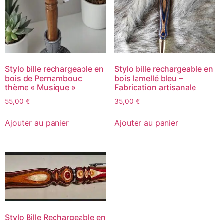
Stylo bille rechargeable en
Stylo bille rechargeable en
bois de Pernambouc
bois lamellé bleu –
thème « Musique »
Fabrication artisanale
55,00
€
35,00
€
Ajouter au panier
Ajouter au panier
Stylo Bille Rechargeable en