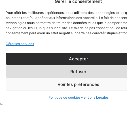
Gérer le consentement
A
Pour offrir les meilleures expériences, nous utilisons des technologies telles 
PROPOS
pour stocker et/ou accéder aux informations des appareils. Le fait de consent
technologies nous permettra de traiter des données telles que le comportem
476
navigation ou les ID uniques sur ce site. Le fait de ne pas consentir ou de reti
Rte
de
consentement peut avoir un effet négatif sur certaines caractéristiques et fo
Neufchâtel,
76230
Gérer les services
Quincampoix
07
Accepter
68
77
43
Refuser
07
Voir les préférences
Politique de cookies
Mentions Légales