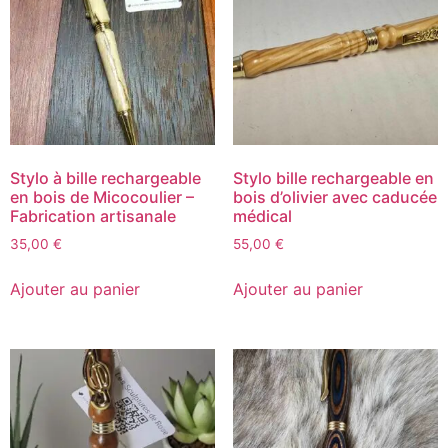
Stylo à bille rechargeable
Stylo bille rechargeable en
en bois de Micocoulier –
bois d’olivier avec caducée
Fabrication artisanale
médical
35,00
€
55,00
€
Ajouter au panier
Ajouter au panier