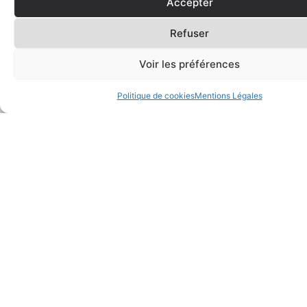
Accepter
PROPOS
476
Refuser
Rte
de
Neufchâtel,
Voir les préférences
76230
Quincampoix
Politique de cookies
Mentions Légales
07
68
77
43
07