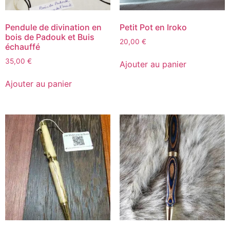
Pendule de divination en
Petit Pot en Iroko
bois de Padouk et Buis
20,00
€
échauffé
35,00
€
Ajouter au panier
Ajouter au panier