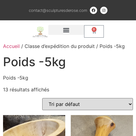
contact@sculpturesderose.com
0
QUI SOMMES NOUS ?
CRÉATIONS EN BOIS
SCULPTURES ARGILE ET BRONZE
Accueil
/ Classe d’expédition du produit / Poids -5kg
Poids -5kg
Poids -5kg
13 résultats affichés