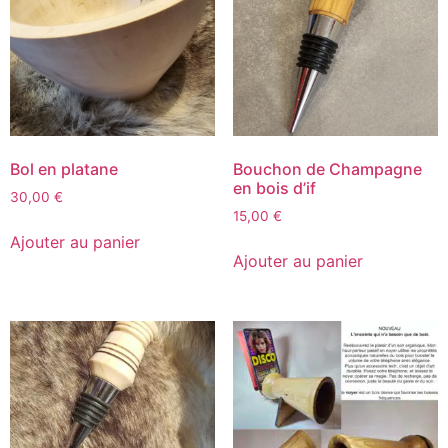
Bol en platane
Bouchon de Champagne
en bois d’if
30,00
€
15,00
€
Ajouter au panier
Ajouter au panier