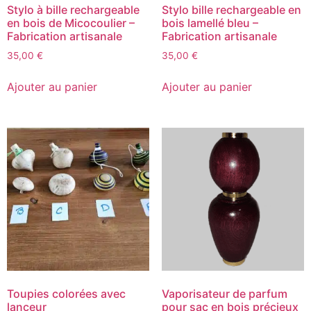
Stylo à bille rechargeable
Stylo bille rechargeable en
en bois de Micocoulier –
bois lamellé bleu –
Fabrication artisanale
Fabrication artisanale
35,00
€
35,00
€
Ajouter au panier
Ajouter au panier
Toupies colorées avec
Vaporisateur de parfum
lanceur
pour sac en bois précieux