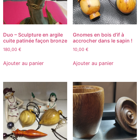
Duo – Sculpture en argile
Gnomes en bois d’if à
cuite patinée façon bronze
accrocher dans le sapin !
180,00
€
10,00
€
Ajouter au panier
Ajouter au panier