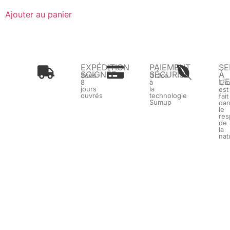
Ajouter au panier
EXPÉDITION
PAIEMENT
SE
SOIGNÉE
SÉCURISÉ
À
Sous
Grâce
L’
8
à
To
jours
la
est
ouvrés
technologie
fait
Sumup
da
le
res
de
la
nat