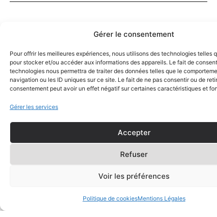
Gérer le consentement
Pour offrir les meilleures expériences, nous utilisons des technologies telles 
pour stocker et/ou accéder aux informations des appareils. Le fait de consent
technologies nous permettra de traiter des données telles que le comportem
navigation ou les ID uniques sur ce site. Le fait de ne pas consentir ou de reti
consentement peut avoir un effet négatif sur certaines caractéristiques et fo
Gérer les services
Accepter
Stylo bille
Stylo à Bille en Loupe
rechargeable en bois
d’Amboine – Thème
Refuser
de Pernambouc
Tennis – Fait Main
thème « Musique »
55,00
€
Voir les préférences
55,00
€
AJOUTER AU PANIER
Politique de cookies
Mentions Légales
AJOUTER AU PANIER