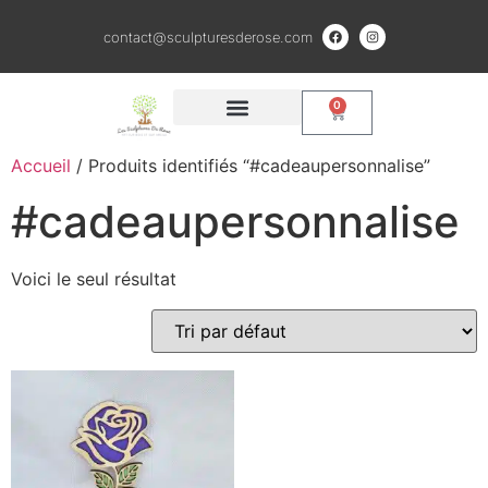
contact@sculpturesderose.com
0
QUI SOMMES NOUS ?
CRÉATIONS EN BOIS
SCULPTURES ARGILE ET BRONZE
Accueil
/ Produits identifiés “#cadeaupersonnalise”
#cadeaupersonnalise
Voici le seul résultat