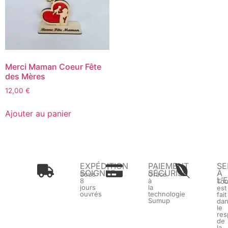
Merci Maman Coeur Fête
des Mères
12,00
€
Ajouter au panier
EXPÉDITION
PAIEMENT
SE
SOIGNÉE
SÉCURISÉ
À
Sous
Grâce
L’
8
à
To
jours
la
est
ouvrés
technologie
fait
Sumup
da
le
res
de
la