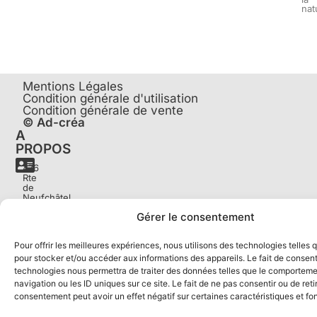
nat
Mentions Légales
Condition générale d'utilisation
Condition générale de vente
© Ad-créa
A
PROPOS
476
Rte
de
Neufchâtel,
76230
Gérer le consentement
Quincampoix
Pour offrir les meilleures expériences, nous utilisons des technologies telles 
07
pour stocker et/ou accéder aux informations des appareils. Le fait de consent
68
technologies nous permettra de traiter des données telles que le comportem
77
43
navigation ou les ID uniques sur ce site. Le fait de ne pas consentir ou de reti
07
consentement peut avoir un effet négatif sur certaines caractéristiques et fo