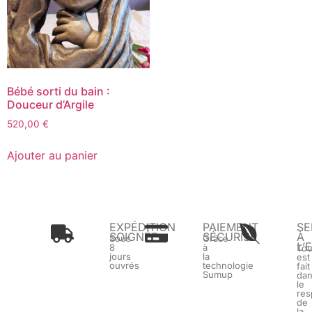
Bébé sorti du bain :
Douceur d’Argile
520,00
€
Ajouter au panier
EXPÉDITION
PAIEMENT
SE
SOIGNÉE
SÉCURISÉ
À
Sous
Grâce
L’
8
à
To
jours
la
est
ouvrés
technologie
fait
Sumup
da
le
res
de
la