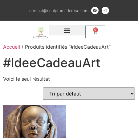
contact@sculpturesderose.com
0
QUI SOMMES NOUS ?
CRÉATIONS EN BOIS
SCULPTURES ARGILE ET BRONZE
Accueil
/ Produits identifiés “#IdeeCadeauArt”
#IdeeCadeauArt
Voici le seul résultat