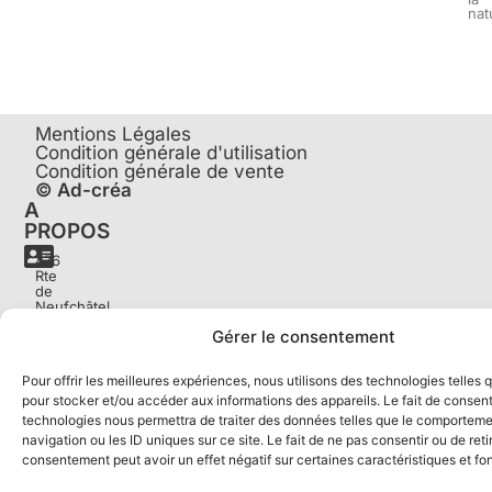
nat
Mentions Légales
Condition générale d'utilisation
Condition générale de vente
© Ad-créa
A
PROPOS
476
Rte
de
Neufchâtel,
76230
Gérer le consentement
Quincampoix
Pour offrir les meilleures expériences, nous utilisons des technologies telles 
07
pour stocker et/ou accéder aux informations des appareils. Le fait de consent
68
technologies nous permettra de traiter des données telles que le comportem
77
43
navigation ou les ID uniques sur ce site. Le fait de ne pas consentir ou de reti
07
consentement peut avoir un effet négatif sur certaines caractéristiques et fo