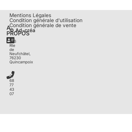
Mentions Légales
Condition générale d'utilisation
Condition générale de vente
A
© Ad-créa
PROPOS
476
Rte
de
Neufchâtel,
76230
Quincampoix
07
68
77
43
07